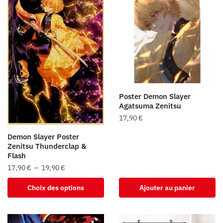
Poster Demon Slayer
Agatsuma Zenitsu
17,90
€
Demon Slayer Poster
Zenitsu Thunderclap &
Flash
Plage
17,90
€
–
19,90
€
de
Ce
Choix des options
Ajouter au panier
prix :
produit
17,90 €
a
à
plusieurs
19,90 €