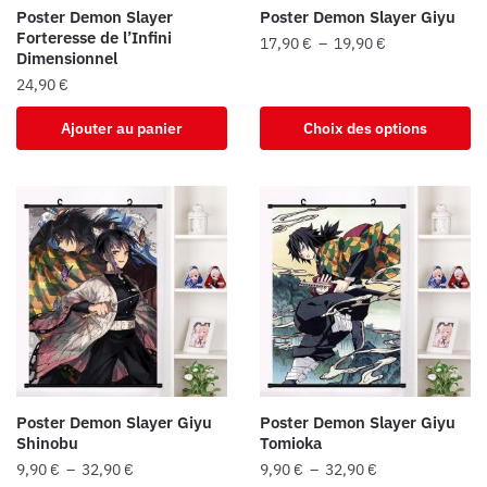
la
page
Poster Demon Slayer
Poster Demon Slayer Giyu
page
du
Forteresse de l’Infini
Plage
17,90
€
–
19,90
€
du
Dimensionnel
produit
de
Ce
produit
24,90
€
prix :
produit
17,90 €
Ajouter au panier
Choix des options
a
à
plusieurs
19,90 €
variations.
Les
options
peuvent
être
choisies
sur
la
page
du
Poster Demon Slayer Giyu
Poster Demon Slayer Giyu
Shinobu
Tomioka
produit
Plage
Plage
9,90
€
–
32,90
€
9,90
€
–
32,90
€