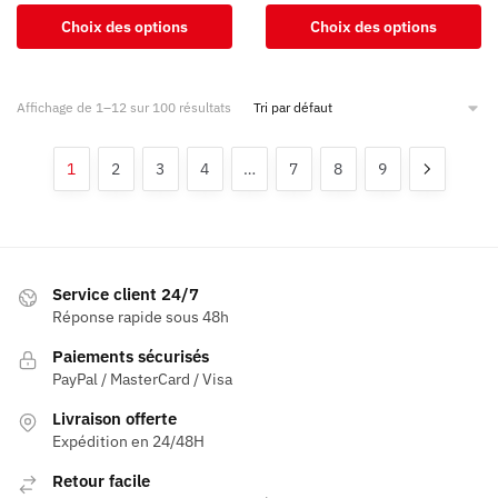
de
de
Ce
Ce
Choix des options
Choix des options
prix :
prix :
produit
produit
9,90 €
9,90 €
a
a
à
à
plusieurs
plusieurs
32,90 €
32,90 €
Affichage de 1–12 sur 100 résultats
variations.
variations.
Les
Les
1
2
3
4
…
7
8
9
options
options
peuvent
peuvent
être
être
choisies
choisies
sur
sur
Service client 24/7
la
la
Réponse rapide sous 48h
page
page
Paiements sécurisés
du
du
PayPal / MasterCard / Visa
produit
produit
Livraison offerte
Expédition en 24/48H
Retour facile