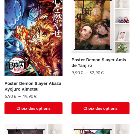
variations.
Les
options
peuvent
être
choisies
sur
la
Poster Demon Slayer Amis
page
de Tanjiro
du
Plage
9,90
€
–
32,90
€
produit
de
Ce
Poster Demon Slayer Akaza
prix :
Kyojuro Kimetsu
produit
9,90 €
Plage
6,90
€
–
49,90
€
a
à
de
plusieurs
32,90 €
Ce
Choix des options
Choix des options
prix :
variations.
produit
6,90 €
Les
a
à
options
plusieurs
49,90 €
peuvent