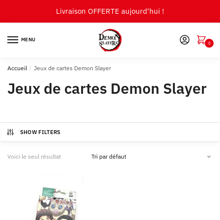
Skip
Skip
Livraison OFFERTE aujourd'hui !
to
to
navigation
content
MENU
0
Accueil
/
Jeux de cartes Demon Slayer
Jeux de cartes Demon Slayer
SHOW FILTERS
Voici le seul résultat