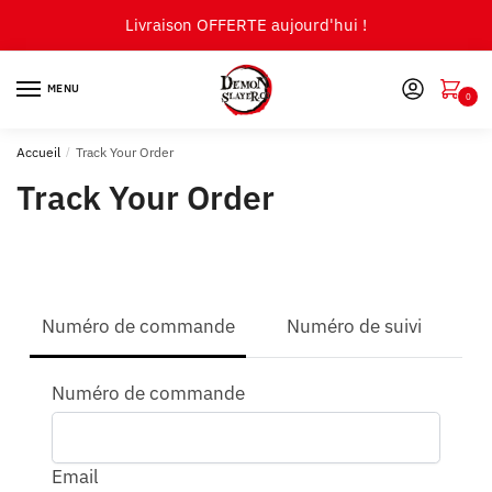
Skip
Skip
Livraison OFFERTE aujourd'hui !
to
to
navigation
content
MENU
0
Accueil
/
Track Your Order
Track Your Order
Numéro de commande
Numéro de suivi
track
Numéro de commande
Email