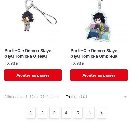
Porte-Clé Demon Slayer
Porte-Clé Demon Slayer
Giyu Tomioka Oiseau
Giyu Tomioka Umbrella
12,90
€
12,90
€
Ajouter au panier
Ajouter au panier
Affichage de 1–12 sur 71 résultats
1
2
3
4
5
6