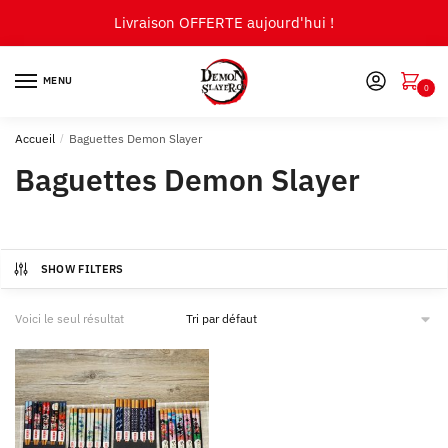
Skip
Skip
Livraison OFFERTE aujourd'hui !
to
to
navigation
content
MENU
0
Accueil
/
Baguettes Demon Slayer
Baguettes Demon Slayer
SHOW FILTERS
Voici le seul résultat