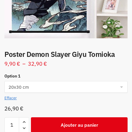
Poster Demon Slayer Giyu Tomioka
Plage
9,90
€
–
32,90
€
de
Option 1
prix :
9,90 €
à
Effacer
32,90 €
26,90
€
quantité
Ajouter au panier
de