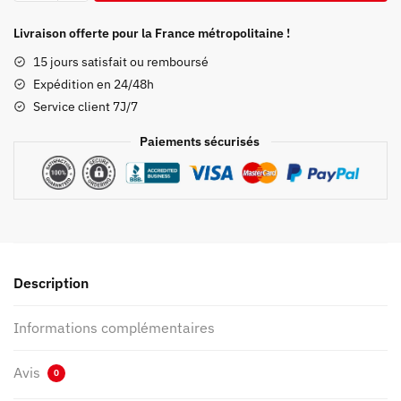
Poster
Demon
Livraison offerte pour la France métropolitaine !
Slayer
15 jours satisfait ou remboursé
Giyu
Expédition en 24/48h
Tomioka
Service client 7J/7
Paiements sécurisés
Description
Informations complémentaires
Avis
0