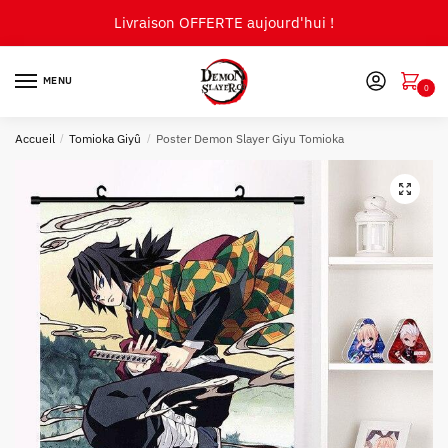
Skip
Skip
Livraison OFFERTE aujourd'hui !
to
to
navigation
content
MENU
0
Accueil
/
Tomioka Giyû
/
Poster Demon Slayer Giyu Tomioka
🔍