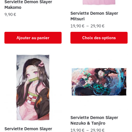
Serviette Demon Slayer
page
page
Makomo
du
du
Serviette Demon Slayer
9,90
€
Mitsuri
produit
produit
Plage
19,90
€
–
29,90
€
de
Ce
Ajouter au panier
Choix des options
prix :
produit
19,90 €
a
à
plusieurs
29,90 €
variations.
Les
options
peuvent
être
choisies
sur
la
Serviette Demon Slayer
page
Nezuko & Tanjiro
du
Serviette Demon Slayer
Plage
19,90
€
–
29,90
€