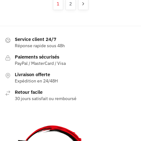
1
2
options
options
peuvent
peuvent
être
être
choisies
choisies
sur
sur
Service client 24/7
la
la
Réponse rapide sous 48h
page
page
Paiements sécurisés
du
du
PayPal / MasterCard / Visa
produit
produit
Livraison offerte
Expédition en 24/48H
Retour facile
30 jours satisfait ou remboursé