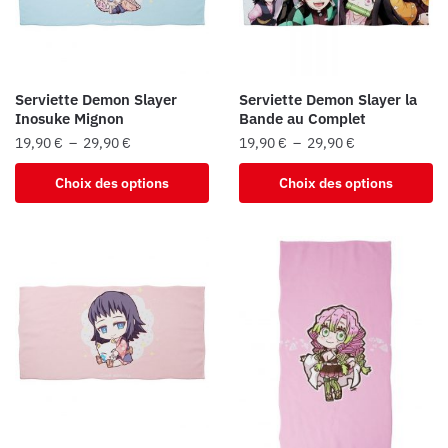
être
être
choisies
choisies
sur
sur
la
la
Serviette Demon Slayer
Serviette Demon Slayer la
page
page
Inosuke Mignon
Bande au Complet
du
du
Plage
Plage
19,90
€
–
29,90
€
19,90
€
–
29,90
€
produit
produit
de
de
Ce
Ce
Choix des options
Choix des options
prix :
prix :
produit
produit
19,90 €
19,90 €
a
a
à
à
plusieurs
plusieurs
29,90 €
29,90 €
variations.
variations.
Les
Les
options
options
peuvent
peuvent
être
être
choisies
choisies
sur
sur
la
la