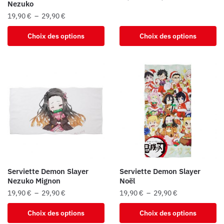
Nezuko
produit
de
Ce
Plage
19,90
€
–
29,90
€
prix :
produit
de
19,90 €
Ce
Choix des options
Choix des options
a
prix :
à
produit
19,90 €
plusieurs
29,90 €
a
à
variations.
plusieurs
29,90 €
Les
variations.
options
Les
peuvent
options
être
peuvent
choisies
être
sur
choisies
la
sur
page
la
du
Serviette Demon Slayer
Serviette Demon Slayer
page
Nezuko Mignon
Noël
produit
du
Plage
Plage
19,90
€
–
29,90
€
19,90
€
–
29,90
€
produit
de
de
Ce
Ce
Choix des options
Choix des options
prix :
prix :
produit
produit