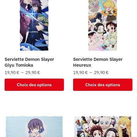
Serviette Demon Slayer
Serviette Demon Slayer
Giyu Tomioka
Heureux
Plage
Plage
19,90
€
–
29,90
€
19,90
€
–
29,90
€
de
de
Ce
Ce
Choix des options
Choix des options
prix :
prix :
produit
produit
19,90 €
19,90 €
a
a
à
à
plusieurs
plusieurs
29,90 €
29,90 €
variations.
variations.
Les
Les
options
options
peuvent
peuvent