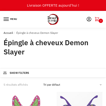
Skip
Skip
Livraison OFFERTE aujourd'hui !
to
to
navigation
content
MENU
0
Accueil
/
Épingle à cheveux Demon Slayer
Épingle à cheveux Demon
Slayer
SHOW FILTERS
5 résultats affichés