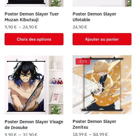
sur
sur
la
la
Poster Demon Slayer Tuer
Poster Demon Slayer
page
page
Muzan Kibutsuji
Ufotable
du
du
Plage
9,90
€
–
24,90
€
24,90
€
produit
produit
de
Ce
Choix des options
Ajouter au panier
prix :
produit
9,90 €
a
à
plusieurs
24,90 €
-21%
variations.
Les
options
peuvent
être
choisies
sur
la
Poster Demon Slayer
Poster Demon Slayer Visage
page
Zenitsu
de Inosuke
du
Plage
Plage
18,99
€
–
84,99
€
9,90
€
–
32,90
€