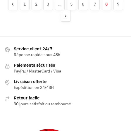
options
1
2
3
…
5
6
7
8
9
options
peuvent
peuvent
être
être
choisies
choisies
sur
sur
la
la
page
Service client 24/7
page
du
Réponse rapide sous 48h
du
produit
produit
Paiements sécurisés
PayPal / MasterCard / Visa
Livraison offerte
Expédition en 24/48H
Retour facile
30 jours satisfait ou remboursé