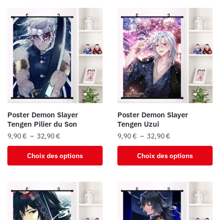
Poster Demon Slayer
Poster Demon Slayer
Tengen Pilier du Son
Tengen Uzui
Plage
Plage
9,90
€
–
32,90
€
9,90
€
–
32,90
€
de
de
Ce
Ce
Choix des options
Choix des options
prix :
prix :
produit
produit
9,90 €
9,90 €
a
a
à
à
plusieurs
plusieurs
32,90 €
32,90 €
variations.
variations.
Les
Les