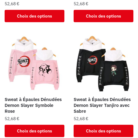
produit
52,68
€
52,68
€
Ce
Ce
Choix des options
Choix des options
produit
produit
a
a
plusieurs
plusieurs
variations.
variations.
Les
Les
options
options
peuvent
peuvent
être
être
choisies
choisies
sur
sur
la
la
Sweat à Épaules Dénudées
Sweat à Épaules Dénudées
page
page
Demon Slayer Symbole
Demon Slayer Tanjiro avec
du
du
Rose
Sabre
produit
produit
52,68
€
52,68
€
Ce
Ce
Choix des options
Choix des options
produit
produit