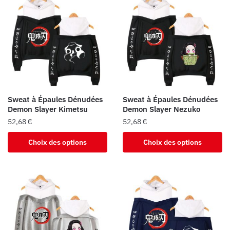
Sweat à Épaules Dénudées
Sweat à Épaules Dénudées
Demon Slayer Kimetsu
Demon Slayer Nezuko
52,68
€
52,68
€
Ce
Ce
Choix des options
Choix des options
produit
produit
a
a
plusieurs
plusieurs
variations.
variations.
Les
Les
options
options
peuvent
peuvent