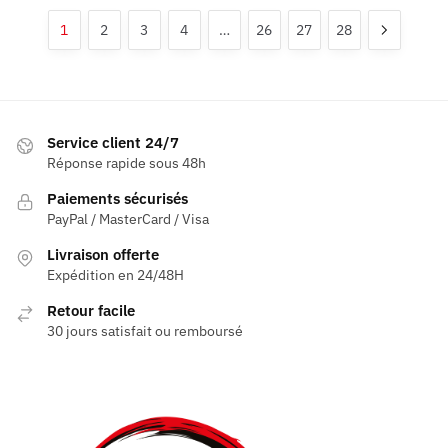
Les
Les
1
2
3
4
…
26
27
28
options
options
peuvent
peuvent
être
être
choisies
choisies
sur
sur
Service client 24/7
la
la
Réponse rapide sous 48h
page
page
Paiements sécurisés
du
du
PayPal / MasterCard / Visa
produit
produit
Livraison offerte
Expédition en 24/48H
Retour facile
30 jours satisfait ou remboursé