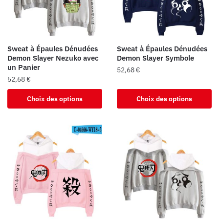
être
être
choisies
choisies
sur
sur
la
la
Sweat à Épaules Dénudées
Sweat à Épaules Dénudées
page
page
Demon Slayer Nezuko avec
Demon Slayer Symbole
du
du
un Panier
52,68
€
produit
produit
52,68
€
Ce
Ce
produit
Choix des options
Choix des options
produit
a
a
plusieurs
plusieurs
variations.
variations.
Les
Les
options
options
peuvent
peuvent
être
être
choisies
choisies
sur
sur
la