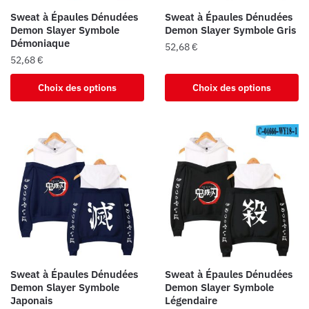
la
page
Sweat à Épaules Dénudées
Sweat à Épaules Dénudées
page
du
Demon Slayer Symbole
Demon Slayer Symbole Gris
du
Démoniaque
produit
52,68
€
produit
52,68
€
Ce
Ce
produit
Choix des options
Choix des options
produit
a
a
plusieurs
plusieurs
variations.
variations.
Les
Les
options
options
peuvent
peuvent
être
être
choisies
choisies
sur
sur
la
la
page
Sweat à Épaules Dénudées
Sweat à Épaules Dénudées
page
du
Demon Slayer Symbole
Demon Slayer Symbole
du
Japonais
Légendaire
produit