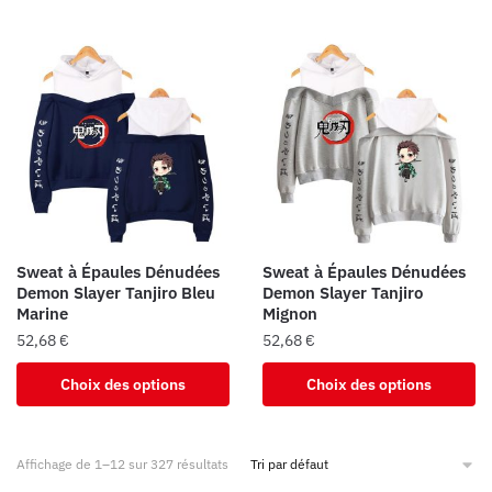
a
a
plusieurs
plusieurs
variations.
variations.
Les
Les
options
options
peuvent
peuvent
être
être
choisies
choisies
sur
sur
la
la
Sweat à Épaules Dénudées
Sweat à Épaules Dénudées
page
page
Demon Slayer Tanjiro Bleu
Demon Slayer Tanjiro
du
du
Marine
Mignon
produit
produit
52,68
€
52,68
€
Ce
Ce
Choix des options
Choix des options
produit
produit
a
a
plusieurs
plusieurs
Affichage de 1–12 sur 327 résultats
variations.
variations.