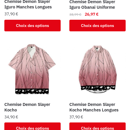
Chemise Demon Slayer
Chemise Demon Slayer
page
page
Iguro Manches Longues
Iguro Obanai Uniforme
du
du
Le
Le
37,90
€
26,97
€
38,99
€
produit
produit
prix
prix
Ce
Ce
Choix des options
Choix des options
initial
actuel
produit
produit
était :
est :
a
a
38,99 €.
26,97 €.
plusieurs
plusieurs
variations.
variations.
Les
Les
options
options
peuvent
peuvent
être
être
choisies
choisies
sur
sur
la
la
Chemise Demon Slayer
Chemise Demon Slayer
page
page
Kocho
Kocho Manches Longues
du
du
34,90
€
37,90
€
produit
produit
Ce
Ce
Choix des options
Choix des options