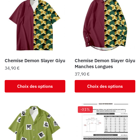
Chemise Demon Slayer Giyu
Chemise Demon Slayer Giyu
Manches Longues
34,90
€
37,90
€
Ce
Ce
produit
Choix des options
Choix des options
produit
a
a
plusieurs
plusieurs
variations.
-31%
variations.
Les
Les
options
options
peuvent
peuvent
être