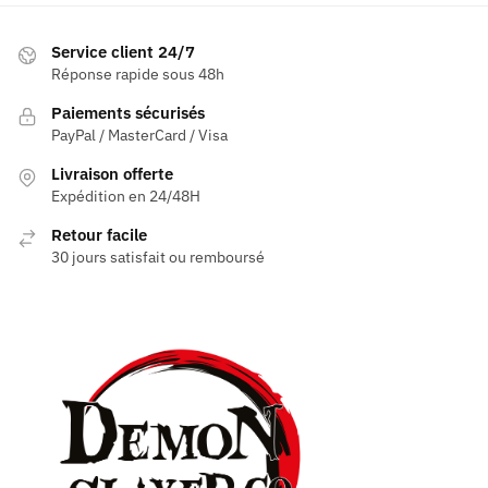
choisies
sur
sur
la
Service client 24/7
la
Réponse rapide sous 48h
page
page
du
Paiements sécurisés
du
produit
PayPal / MasterCard / Visa
produit
Livraison offerte
Expédition en 24/48H
Retour facile
30 jours satisfait ou remboursé