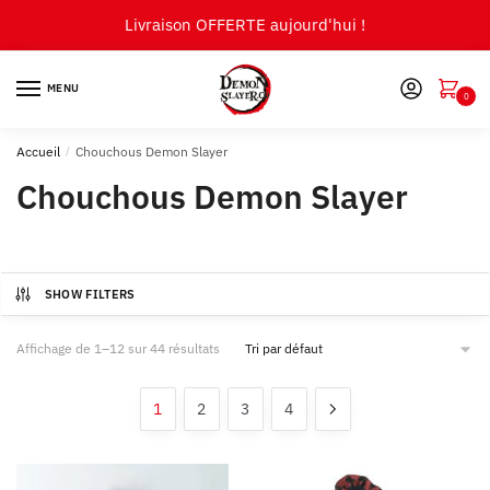
Skip
Skip
Livraison OFFERTE aujourd'hui !
to
to
navigation
content
MENU
0
Accueil
/
Chouchous Demon Slayer
Chouchous Demon Slayer
SHOW FILTERS
Affichage de 1–12 sur 44 résultats
1
2
3
4