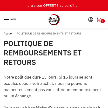
Skip
Skip
Livraison OFFERTE aujourd'hui !
to
to
navigation
content
MENU
0
Accueil
/
POLITIQUE DE REMBOURSEMENTS ET RETOURS
POLITIQUE DE
REMBOURSEMENTS ET
RETOURS
Notre politique dure 15 jours. Si 15 jours se sont
écoulés depuis votre achat, nous ne pouvons
malheureusement pas vous offrir un remboursement
ou un échange.