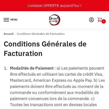
Skip
Skip
Livraison OFFERTE aujourd'hui !
to
to
navigation
content
MENU
0
Accueil
/
Conditions Générales de Facturation
Conditions Générales de
Facturation
Modalités de Paiement
: a) Les paiements peuvent
être effectués en utilisant les cartes de crédit Visa,
Mastercard, American Express ou Apple Pay. b) Les
paiements doivent être effectués au moment de la
commande ou conformément aux modalités de
paiement convenues lors de la commande. c)
Toutes les transactions sont en devises locales