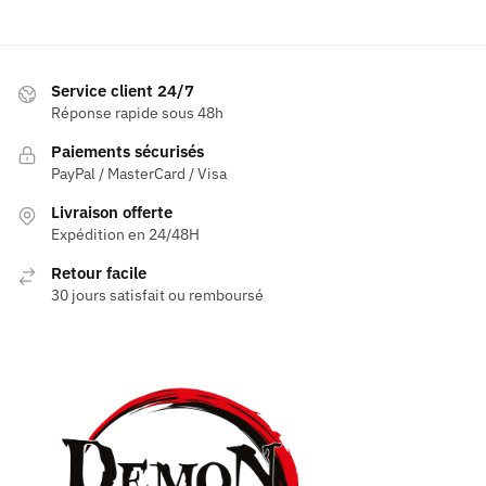
être
être
choisies
choisies
sur
sur
Service client 24/7
la
la
Réponse rapide sous 48h
page
page
Paiements sécurisés
du
du
PayPal / MasterCard / Visa
produit
produit
Livraison offerte
Expédition en 24/48H
Retour facile
30 jours satisfait ou remboursé