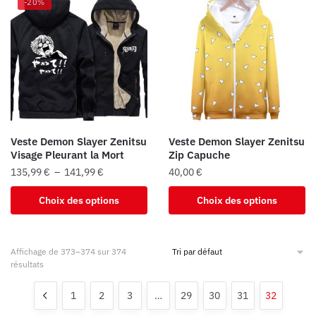
-20%
Veste Demon Slayer Zenitsu
Veste Demon Slayer Zenitsu
Visage Pleurant la Mort
Zip Capuche
Plage
135,99
€
–
141,99
€
40,00
€
de
Ce
Ce
Choix des options
Choix des options
prix :
produit
produit
135,99 €
a
a
à
plusieurs
plusieurs
141,99 €
Affichage de 373–374 sur 374
variations.
variations.
résultats
Les
Les
1
2
3
…
29
30
31
32
options
options
peuvent
peuvent