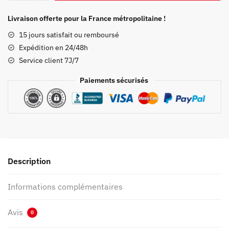
Veste
Demon
Livraison offerte pour la France métropolitaine !
Slayer
15 jours satisfait ou remboursé
Zenitsu
Expédition en 24/48h
Zip
Service client 7J/7
Capuche
Paiements sécurisés
Description
Informations complémentaires
Avis
0