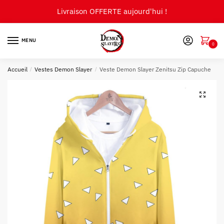
Skip
Skip
Livraison OFFERTE aujourd'hui !
to
to
navigation
content
MENU
0
Accueil
/
Vestes Demon Slayer
/
Veste Demon Slayer Zenitsu Zip Capuche
🔍