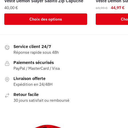
Veste Demon Slayer Sabito Zip Capuche
Veste Demon Sla
Le
L
40,00
€
44,97
€
69,99
€
prix
pr
Ce
Ce
Choix des options
Cho
initial
ac
produit
produit
était :
es
a
a
69,99 €.
44
plusieurs
plusieurs
variations.
variations.
Service client 24/7
Les
Les
Réponse rapide sous 48h
options
options
Paiements sécurisés
peuvent
peuvent
PayPal / MasterCard / Visa
être
être
Livraison offerte
choisies
choisies
Expédition en 24/48H
sur
sur
la
la
Retour facile
page
page
30 jours satisfait ou remboursé
du
du
produit
produit