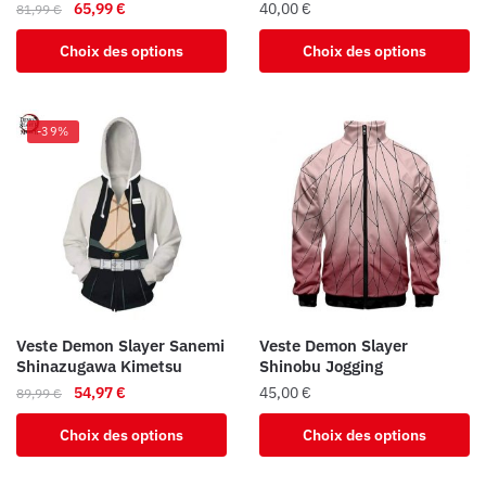
Le
Le
65,99
€
40,00
€
81,99
€
produit
produit
prix
prix
Ce
Ce
Choix des options
Choix des options
initial
actuel
produit
produit
était :
est :
a
a
81,99 €.
65,99 €.
plusieurs
plusieurs
-39%
variations.
variations.
Les
Les
options
options
peuvent
peuvent
être
être
choisies
choisies
sur
sur
la
la
Veste Demon Slayer Sanemi
Veste Demon Slayer
page
page
Shinazugawa Kimetsu
Shinobu Jogging
du
du
Le
Le
54,97
€
45,00
€
89,99
€
produit
produit
prix
prix
Ce
Ce
Choix des options
Choix des options
initial
actuel
produit
produit
était :
est :
a
a