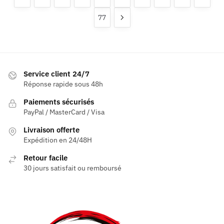
peuvent
peuvent
77
être
être
choisies
choisies
sur
sur
la
la
page
page
Service client 24/7
du
du
Réponse rapide sous 48h
produit
produit
Paiements sécurisés
PayPal / MasterCard / Visa
Livraison offerte
Expédition en 24/48H
Retour facile
30 jours satisfait ou remboursé