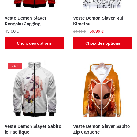
sur
sur
la
la
Veste Demon Slayer
Veste Demon Slayer Rui
page
page
Rengoku Jogging
Kimetsu
du
du
Le
Le
45,00
€
59,99
€
64,99
€
produit
produit
prix
prix
Ce
Ce
Choix des options
Choix des options
initial
actuel
produit
produit
était :
est :
a
a
64,99 €.
59,99 €.
plusieurs
plusieurs
-20%
variations.
variations.
Les
Les
options
options
peuvent
peuvent
être
être
choisies
choisies
sur
sur
la
la
Veste Demon Slayer Sabito
Veste Demon Slayer Sabito
page
page
le Pacifique
Zip Capuche
du
du