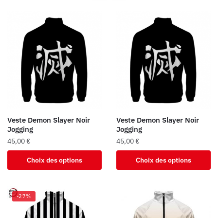
Veste Demon Slayer Noir
Veste Demon Slayer Noir
Jogging
Jogging
45,00
€
45,00
€
Ce
Ce
Choix des options
Choix des options
produit
produit
a
a
plusieurs
plusieurs
-27%
variations.
variations.
Les
Les