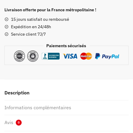
Veste
Demon
Livraison offerte pour la France métropolitaine !
Slayer
15 jours satisfait ou remboursé
Rui
Expédition en 24/48h
Kimetsu
Service client 7J/7
Paiements sécurisés
Description
Informations complémentaires
Avis
0