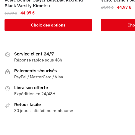
Black Varsity Kimetsu
Le
L
44,97
€
69,99
€
Le
Le
44,97
€
69,99
€
prix
pr
Ce
prix
prix
initial
ac
Ce
produit
Choix des options
Cho
initial
actuel
était :
es
produit
a
était :
est :
69,99 €.
44
a
plusieurs
69,99 €.
44,97 €.
plusieurs
variations.
variations.
Les
Service client 24/7
Les
Réponse rapide sous 48h
options
options
peuvent
Paiements sécurisés
peuvent
être
PayPal / MasterCard / Visa
être
choisies
Livraison offerte
choisies
sur
Expédition en 24/48H
sur
la
la
page
Retour facile
page
30 jours satisfait ou remboursé
du
du
produit
produit