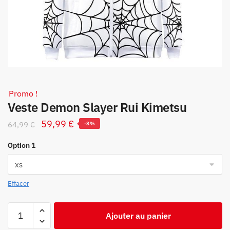
Promo !
Veste Demon Slayer Rui Kimetsu
Le
Le
59,99
€
64,99
€
-8%
prix
prix
Option 1
initial
actuel
était :
est :
64,99 €.
59,99 €.
Effacer
quantité
Ajouter au panier
de