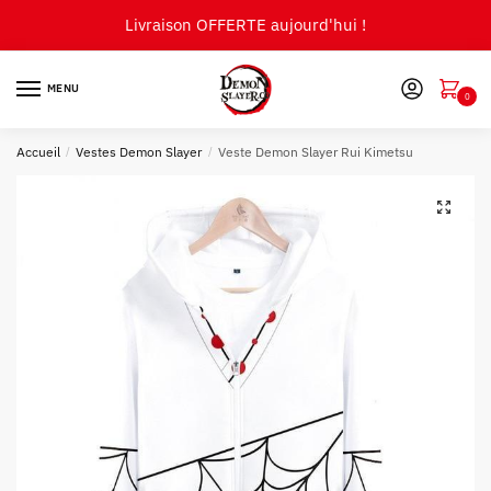
Skip
Skip
Livraison OFFERTE aujourd'hui !
to
to
navigation
content
MENU
0
Accueil
/
Vestes Demon Slayer
/
Veste Demon Slayer Rui Kimetsu
🔍