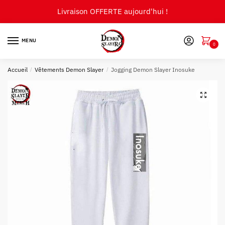
Skip
Skip
Livraison OFFERTE aujourd'hui !
to
to
navigation
content
MENU
0
Accueil
/
Vêtements Demon Slayer
/
Jogging Demon Slayer Inosuke
🔍