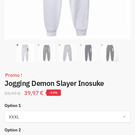
Promo !
Jogging Demon Slayer Inosuke
Le
Le
39,97
€
59,99
€
-33%
prix
prix
Option 1
initial
actuel
était :
est :
59,99 €.
39,97 €.
Option 2