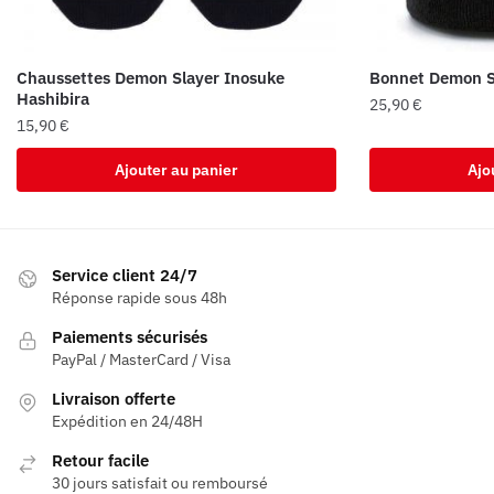
Chaussettes Demon Slayer Inosuke
Bonnet Demon Sl
Hashibira
25,90
€
15,90
€
Ajouter au panier
Ajo
Service client 24/7
Réponse rapide sous 48h
Paiements sécurisés
PayPal / MasterCard / Visa
Livraison offerte
Expédition en 24/48H
Retour facile
30 jours satisfait ou remboursé