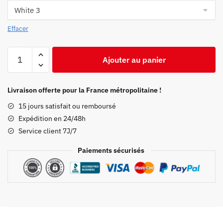
Effacer
quantité
Ajouter au panier
de
Jogging
Demon
Livraison offerte pour la France métropolitaine !
Slayer
15 jours satisfait ou remboursé
Inosuke
Expédition en 24/48h
Service client 7J/7
Paiements sécurisés