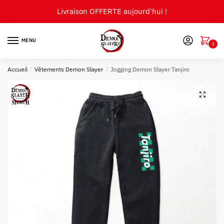
Skip
Skip
Livraison OFFERTE aujourd'hui !
to
to
navigation
content
MENU
0
Accueil
/
Vêtements Demon Slayer
/
Jogging Demon Slayer Tanjiro
🔍