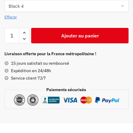
Effacer
quantité
Ajouter au panier
de
Jogging
Demon
Livraison offerte pour la France métropolitaine !
Slayer
15 jours satisfait ou remboursé
Tanjiro
Expédition en 24/48h
Service client 7J/7
Paiements sécurisés