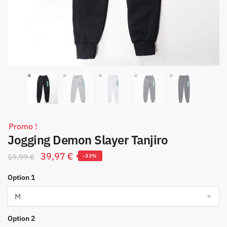
Promo !
Jogging Demon Slayer Tanjiro
Le
Le
39,97
€
59,99
€
-33%
prix
prix
Option 1
initial
actuel
était :
est :
59,99 €.
39,97 €.
Option 2