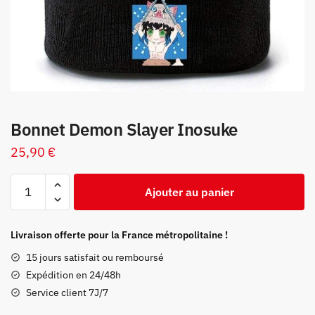
Bonnet Demon Slayer Inosuke
25,90
€
quantité
Ajouter au panier
de
Bonnet
Demon
Livraison offerte pour la France métropolitaine !
Slayer
15 jours satisfait ou remboursé
Inosuke
Expédition en 24/48h
Service client 7J/7