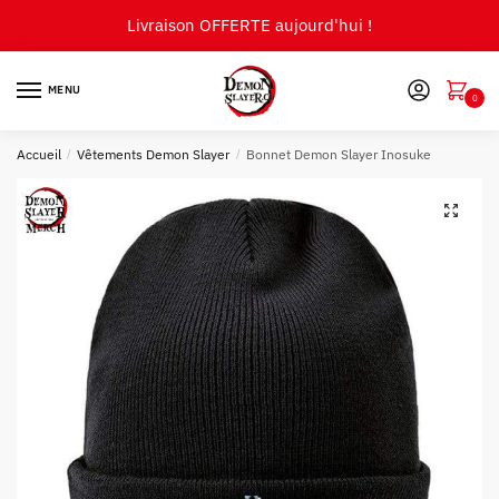
Skip
Skip
Livraison OFFERTE aujourd'hui !
to
to
navigation
content
MENU
0
Accueil
/
Vêtements Demon Slayer
/
Bonnet Demon Slayer Inosuke
🔍