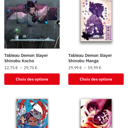
Tableau Demon Slayer
Tableau Demon Slayer
Shinobu Kocho
Shinobu Manga
Plage
Plage
12,75
€
–
29,75
€
29,99
€
–
59,99
€
de
de
Ce
Ce
Choix des options
Choix des options
prix :
prix :
produit
produit
12,75 €
29,99 €
a
a
à
à
plusieurs
plusieurs
29,75 €
59,99 €
variations.
variations.
Les
Les
options
options
peuvent
peuvent