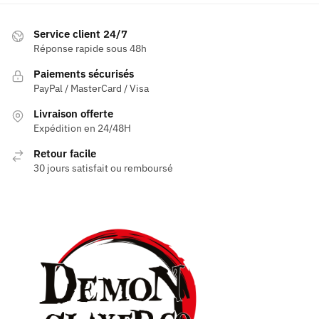
choisies
choisies
sur
sur
Service client 24/7
la
la
Réponse rapide sous 48h
page
page
Paiements sécurisés
du
du
PayPal / MasterCard / Visa
produit
produit
Livraison offerte
Expédition en 24/48H
Retour facile
30 jours satisfait ou remboursé