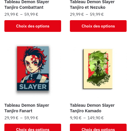
Tableau Demon Slayer
Tableau Demon Slayer
page
page
Tanjiro Combattant
Tanjiro et Nezuko
du
du
Plage
Plage
29,99
€
–
59,99
€
29,99
€
–
59,99
€
produit
produit
de
de
Ce
Ce
Choix des options
Choix des options
prix :
prix :
produit
produit
29,99 €
29,99 €
a
a
à
à
plusieurs
plusieurs
59,99 €
59,99 €
variations.
variations.
Les
Les
options
options
peuvent
peuvent
être
être
choisies
choisies
sur
sur
la
la
Tableau Demon Slayer
Tableau Demon Slayer
page
page
Tanjiro Fanart
Tanjiro Kamado
du
du
Plage
Plage
29,99
€
–
59,99
€
9,90
€
–
149,90
€
produit
produit
de
de
Ce
Ce
Choix des options
Choix des options
prix :
prix :