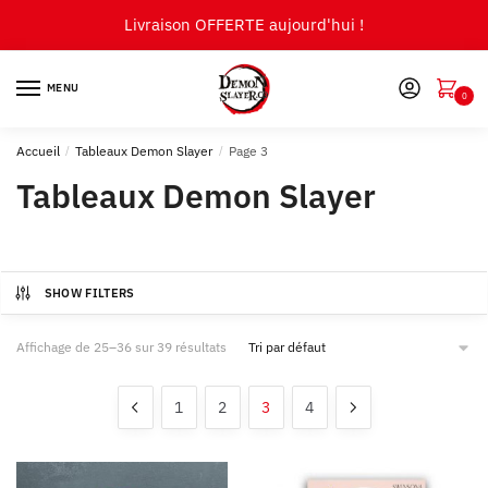
Skip
Skip
Livraison OFFERTE aujourd'hui !
to
to
navigation
content
MENU
0
Accueil
/
Tableaux Demon Slayer
/
Page 3
Tableaux Demon Slayer
SHOW FILTERS
Affichage de 25–36 sur 39 résultats
1
2
3
4