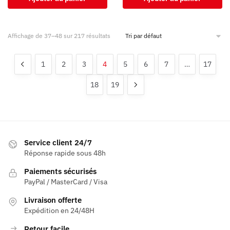
Affichage de 37–48 sur 217 résultats
1
2
3
4
5
6
7
…
17
18
19
Service client 24/7
Réponse rapide sous 48h
Paiements sécurisés
PayPal / MasterCard / Visa
Livraison offerte
Expédition en 24/48H
Retour facile