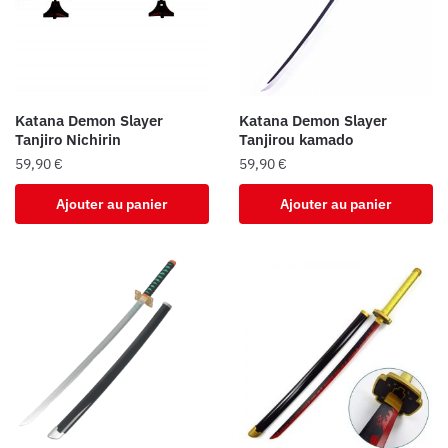
être
choisies
sur
la
page
Katana Demon Slayer
Katana Demon Slayer
du
Tanjiro Nichirin
Tanjirou kamado
produit
59,90
€
59,90
€
Ajouter au panier
Ajouter au panier