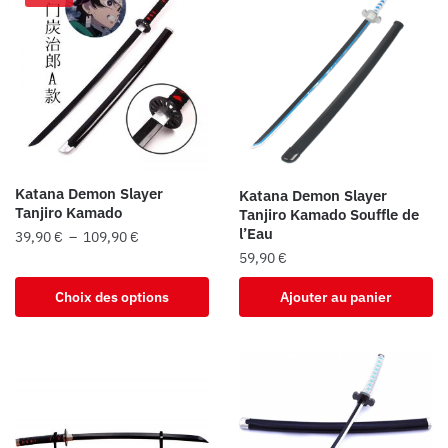
Katana Demon Slayer
Katana Demon Slayer
Tanjiro Kamado
Tanjiro Kamado Souffle de
l’Eau
Plage
39,90
€
–
109,90
€
59,90
€
de
Ce
prix :
produit
Choix des options
Ajouter au panier
39,90 €
a
à
plusieurs
109,90 €
variations.
Les
options
peuvent