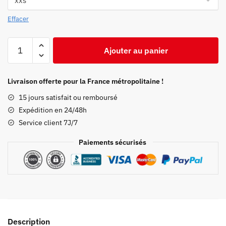
était :
est :
59,99 €.
42,97 €.
Effacer
quantité
Ajouter au panier
de
Sweat
Demon
Livraison offerte pour la France métropolitaine !
Slayer
15 jours satisfait ou remboursé
Genya
Expédition en 24/48h
x
Service client 7J/7
Pokemon
Kimetsu
Paiements sécurisés
No
Yaiba
Merch
Description