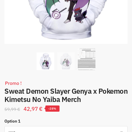
Promo !
Sweat Demon Slayer Genya x Pokemon
Kimetsu No Yaiba Merch
Le
Le
42,97
€
59,99
€
-28%
prix
prix
Option 1
initial
actuel