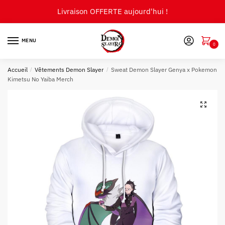
Skip
Skip
Livraison OFFERTE aujourd'hui !
to
to
navigation
content
MENU
0
Accueil
/
Vêtements Demon Slayer
/
Sweat Demon Slayer Genya x Pokemon
Kimetsu No Yaiba Merch
🔍