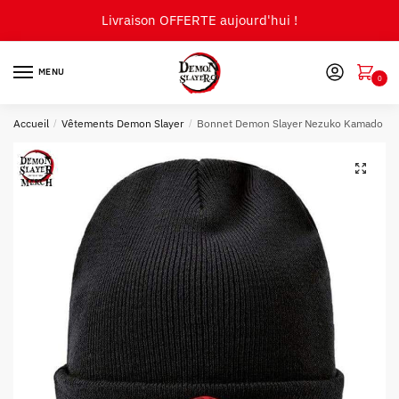
Skip
Skip
Livraison OFFERTE aujourd'hui !
to
to
navigation
content
MENU
0
Accueil
/
Vêtements Demon Slayer
/
Bonnet Demon Slayer Nezuko Kamado
🔍