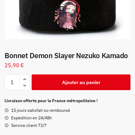
Bonnet Demon Slayer Nezuko Kamado
25,90
€
quantité
Ajouter au panier
de
Bonnet
Demon
Livraison offerte pour la France métropolitaine !
Slayer
15 jours satisfait ou remboursé
Nezuko
Expédition en 24/48h
Kamado
Service client 7J/7