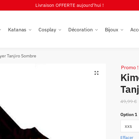
Livraison OFFERTE aujourd'hui !
Katanas
Cosplay
Décoration
Bijoux
Acc
er Tanjiro Sombre
Promo !
🔍
Kim
Tan
49,99
€
Option 1
Effacer