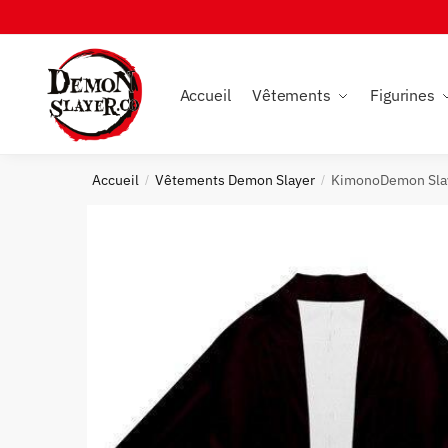
Skip
Skip
to
to
navigation
content
Accueil
Vêtements
Figurines
Accueil
Vêtements Demon Slayer
KimonoDemon Slay
/
/