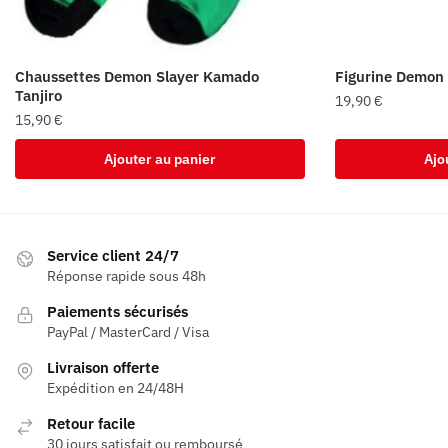
Chaussettes Demon Slayer Kamado
Figurine Demon 
Tanjiro
19,90
€
15,90
€
Ajouter au panier
Ajo
Service client 24/7
Réponse rapide sous 48h
Paiements sécurisés
PayPal / MasterCard / Visa
Livraison offerte
Expédition en 24/48H
Retour facile
30 jours satisfait ou remboursé