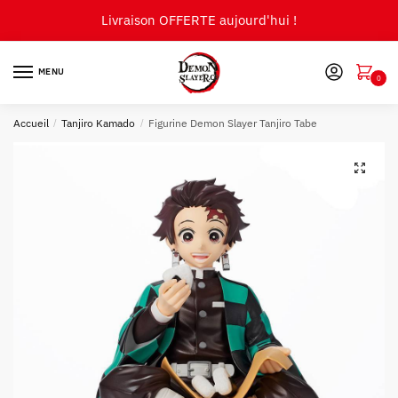
Skip
Skip
Livraison OFFERTE aujourd'hui !
to
to
navigation
content
MENU
0
Accueil
/
Tanjiro Kamado
/
Figurine Demon Slayer Tanjiro Tabe
🔍