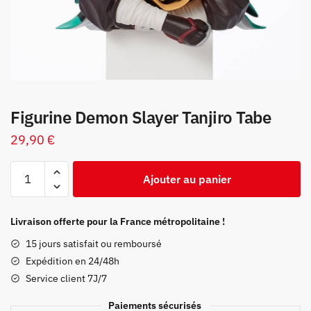
Figurine Demon Slayer Tanjiro Tabe
29,90
€
quantité
Ajouter au panier
de
Figurine
Demon
Livraison offerte pour la France métropolitaine !
Slayer
15 jours satisfait ou remboursé
Tanjiro
Expédition en 24/48h
Tabe
Service client 7J/7
Paiements sécurisés