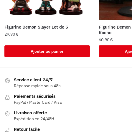
Figurine Demon Slayer Lot de 5
Figurine Demon 
Kocho
29,90
€
60,90
€
Ajouter au panier
Ajo
Service client 24/7
Réponse rapide sous 48h
Paiements sécurisés
PayPal / MasterCard / Visa
Livraison offerte
Expédition en 24/48H
Retour facile