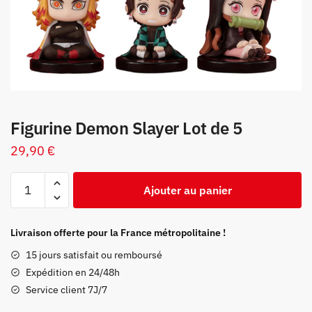
Figurine Demon Slayer Lot de 5
29,90
€
quantité
Ajouter au panier
de
Figurine
Demon
Livraison offerte pour la France métropolitaine !
Slayer
15 jours satisfait ou remboursé
Lot
Expédition en 24/48h
de
Service client 7J/7
5