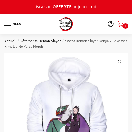
Skip
Skip
Livraison OFFERTE aujourd'hui !
to
to
navigation
content
MENU
0
Accueil
/
Vêtements Demon Slayer
/
Sweat Demon Slayer Genya x Pokemon
Kimetsu No Yaiba Merch
🔍