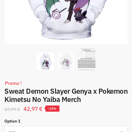
Promo !
Sweat Demon Slayer Genya x Pokemon
Kimetsu No Yaiba Merch
Le
Le
42,97
€
59,99
€
-28%
prix
prix
Option 1
initial
actuel