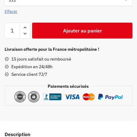
était :
est :
59,99 €.
42,97 €.
Effacer
quantité
Ajouter au panier
de
Sweat
Demon
Livraison offerte pour la France métropolitaine !
Slayer
15 jours satisfait ou remboursé
Genya
Expédition en 24/48h
x
Service client 7J/7
Pokemon
Kimetsu
Paiements sécurisés
No
Yaiba
Merch
Description