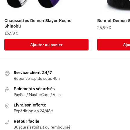
Chaussettes Demon Slayer Kocho
Bonnet Demon Sl
Shinobu
25,90
€
15,90
€
Ajouter au panier
Ajo
Service client 24/7
Réponse rapide sous 48h
Paiements sécurisés
PayPal / MasterCard / Visa
Livraison offerte
Expédition en 24/48H
Retour facile
30 jours satisfait ou remboursé