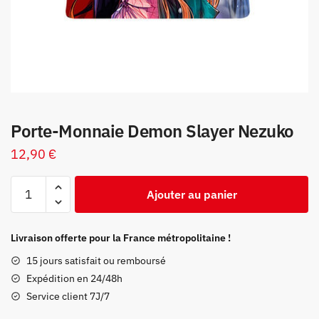
Porte-Monnaie Demon Slayer Nezuko
12,90
€
quantité
Ajouter au panier
de
Porte-
Monnaie
Livraison offerte pour la France métropolitaine !
Demon
15 jours satisfait ou remboursé
Slayer
Expédition en 24/48h
Nezuko
Service client 7J/7