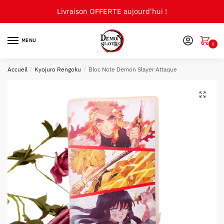
Skip
Skip
Livraison OFFERTE aujourd'hui !
to
to
navigation
content
MENU
0
Accueil
/
Kyojuro Rengoku
/
Bloc Note Demon Slayer Attaque
🔍