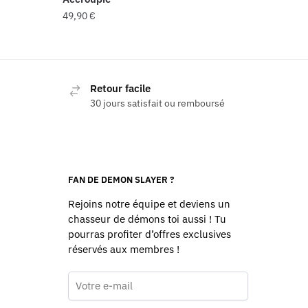
49,90
€
Ce
produit
a
Retour facile
plusieurs
30 jours satisfait ou remboursé
variations.
Les
options
peuvent
être
FAN DE DEMON SLAYER ?
choisies
Rejoins notre équipe et deviens un
sur
chasseur de démons toi aussi ! Tu
la
pourras profiter d’offres exclusives
page
réservés aux membres !
du
produit