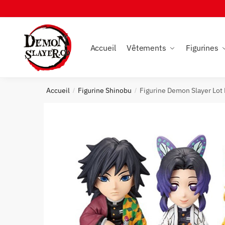
Skip
Skip
to
to
navigation
content
Accueil
Vêtements
Figurines
Accueil
Figurine Shinobu
Figurine Demon Slayer Lot 
/
/