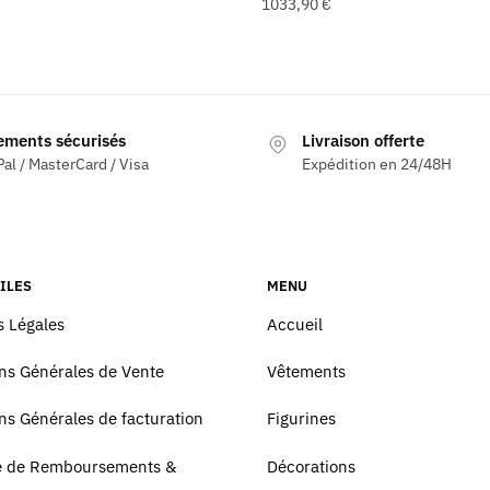
1033,90
€
ements sécurisés
Livraison offerte
al / MasterCard / Visa
Expédition en 24/48H
ILES
MENU
 Légales
Accueil
ns Générales de Vente
Vêtements
ns Générales de facturation
Figurines
ue de Remboursements &
Décorations