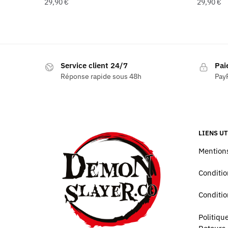
29,90
€
29,90
€
Service client 24/7
Pai
Réponse rapide sous 48h
PayP
LIENS UT
Mentions
Conditio
Conditio
Politiq