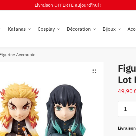
Livraison OFFERTE aujourd'hui !
Katanas
Cosplay
Décoration
Bijoux
Acc
Figurine Accroupie
Fig
🔍
Lot 
49,90
quantité
de
Figurine
Demon
Livraison
Slayer