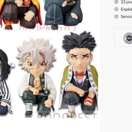
15 jou
Lot
Expéd
Figurine
Servic
Accroup