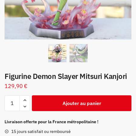
Figurine Demon Slayer Mitsuri Kanjori
129,90
€
quantité
Ajouter au panier
de
Figurine
Demon
Livraison offerte pour la France métropolitaine !
Slayer
15 jours satisfait ou remboursé
Mitsuri