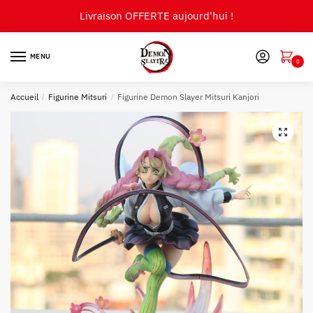
Skip
Skip
Livraison OFFERTE aujourd'hui !
to
to
navigation
content
MENU
0
Accueil
/
Figurine Mitsuri
/
Figurine Demon Slayer Mitsuri Kanjori
🔍