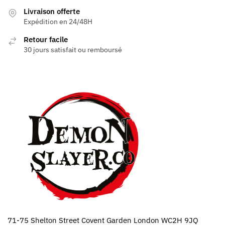
être
Livraison offerte
choisies
Expédition en 24/48H
sur
la
Retour facile
page
30 jours satisfait ou remboursé
du
produit
71-75 Shelton Street Covent Garden London WC2H 9JQ