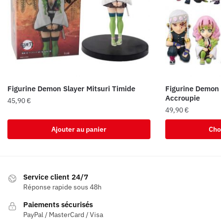
Figurine Demon Slayer Mitsuri Timide
Figurine Demon 
Accroupie
45,90
€
49,90
€
Ce
Ajouter au panier
Cho
produit
a
plusieurs
variations.
Service client 24/7
Les
Réponse rapide sous 48h
options
Paiements sécurisés
peuvent
PayPal / MasterCard / Visa