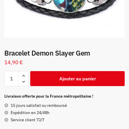
Bracelet Demon Slayer Gem
14,90
€
quantité
Ajouter au panier
de
Bracelet
Demon
Livraison offerte pour la France métropolitaine !
Slayer
15 jours satisfait ou remboursé
Gem
Expédition en 24/48h
Service client 7J/7