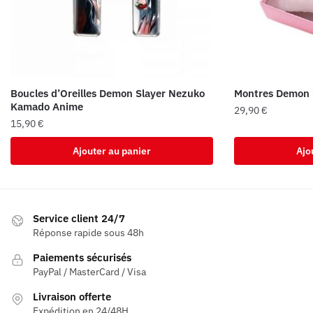
Boucles d’Oreilles Demon Slayer Nezuko
Montres Demon 
Kamado Anime
29,90
€
15,90
€
Ajouter au panier
Ajo
Service client 24/7
Réponse rapide sous 48h
Paiements sécurisés
PayPal / MasterCard / Visa
Livraison offerte
Expédition en 24/48H