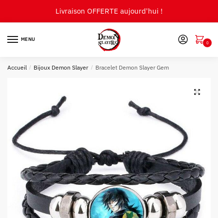
Skip
Skip
Livraison OFFERTE aujourd'hui !
to
to
navigation
content
MENU
0
Accueil
/
Bijoux Demon Slayer
/
Bracelet Demon Slayer Gem
🔍