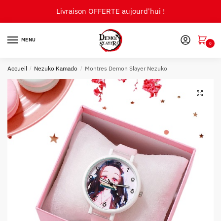
Skip
Skip
Livraison OFFERTE aujourd'hui !
to
to
navigation
content
MENU
0
Accueil
/
Nezuko Kamado
/
Montres Demon Slayer Nezuko
🔍