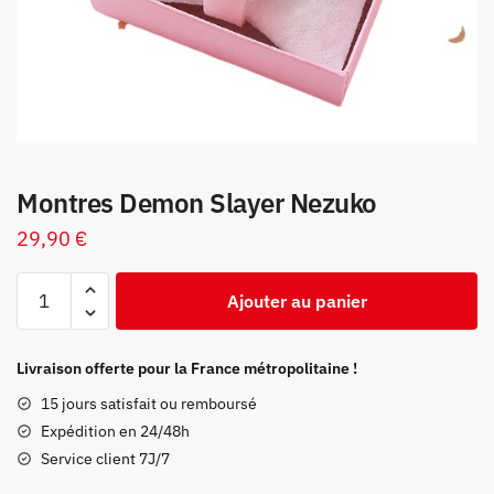
Montres Demon Slayer Nezuko
29,90
€
quantité
Ajouter au panier
de
Montres
Demon
Livraison offerte pour la France métropolitaine !
Slayer
15 jours satisfait ou remboursé
Nezuko
Expédition en 24/48h
Service client 7J/7