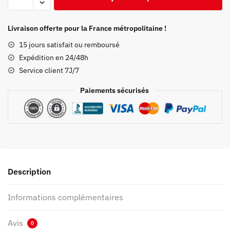
de
Cosplay
Zenitsu
Livraison offerte pour la France métropolitaine !
Geta
15 jours satisfait ou remboursé
Souffle
Expédition en 24/48h
de
Service client 7J/7
la
Foudre
Paiements sécurisés
Description
Informations complémentaires
Avis
0