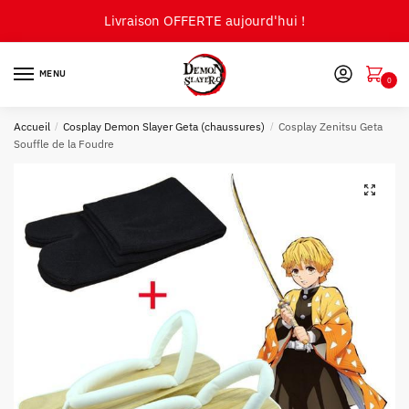
Skip
Skip
Livraison OFFERTE aujourd'hui !
to
to
navigation
content
MENU
0
Accueil
/
Cosplay Demon Slayer Geta (chaussures)
/
Cosplay Zenitsu Geta
Souffle de la Foudre
🔍