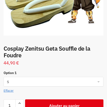
Cosplay Zenitsu Geta Souffle de la
Foudre
44,90
€
Option 1
Effacer
quantité
Ajouter au panier