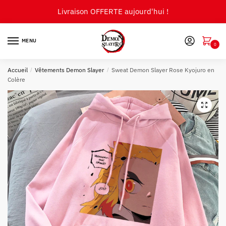
Skip
Skip
Livraison OFFERTE aujourd'hui !
to
to
navigation
content
MENU
0
Accueil
/
Vêtements Demon Slayer
/
Sweat Demon Slayer Rose Kyojuro en
Colère
🔍