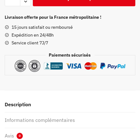
de
Sweat
Demon
Livraison offerte pour la France métropolitaine !
Slayer
15 jours satisfait ou remboursé
Rose
Expédition en 24/48h
Kyojuro
Service client 7J/7
en
Colère
Paiements sécurisés
Description
Informations complémentaires
Avis
0