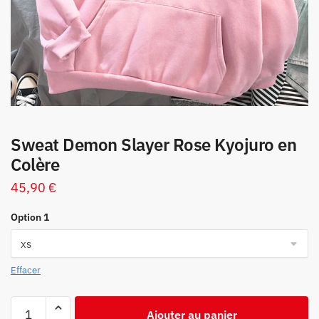
Sweat Demon Slayer Rose Kyojuro en
Colère
45,90
€
Option 1
Effacer
quantité
Ajouter au panier