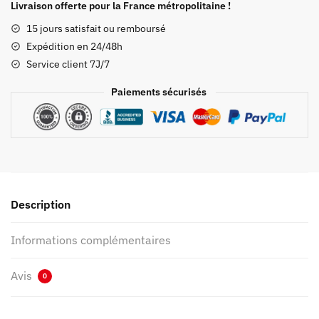
Demon
Livraison offerte pour la France métropolitaine !
Slayer
15 jours satisfait ou remboursé
Tanjiro
Expédition en 24/48h
et
Service client 7J/7
Nezuko
Paiements sécurisés
Description
Informations complémentaires
Avis
0