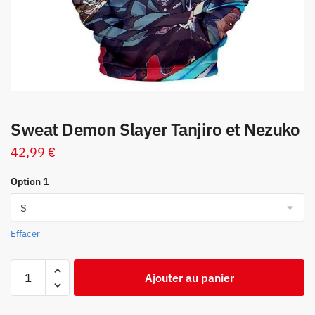
Sweat Demon Slayer Tanjiro et Nezuko
42,99
€
Option 1
Effacer
quantité
Ajouter au panier
de
Sweat