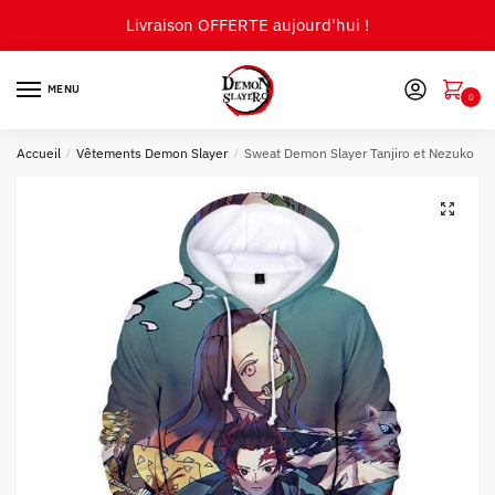
Skip
Skip
Livraison OFFERTE aujourd'hui !
to
to
navigation
content
MENU
0
Accueil
/
Vêtements Demon Slayer
/
Sweat Demon Slayer Tanjiro et Nezuko
🔍