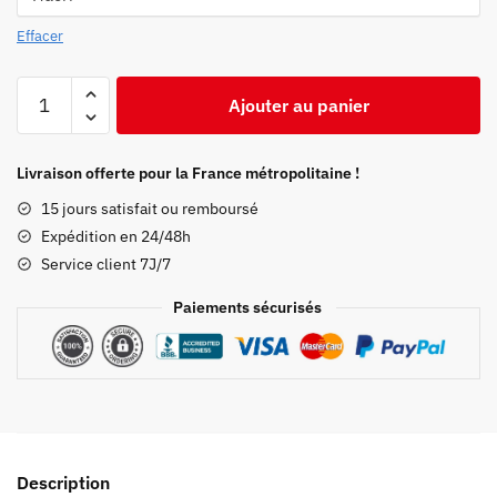
Effacer
quantité
Ajouter au panier
de
Maillot
de
Livraison offerte pour la France métropolitaine !
bain
15 jours satisfait ou remboursé
Demon
Expédition en 24/48h
Slayer
Service client 7J/7
Nezuko
Paiements sécurisés
Description