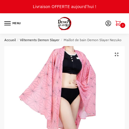
Skip
Skip
Livraison OFFERTE aujourd'hui !
to
to
navigation
content
MENU
0
Accueil
/
Vêtements Demon Slayer
/
Maillot de bain Demon Slayer Nezuko
🔍