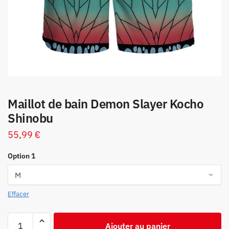
Maillot de bain Demon Slayer Kocho
Shinobu
55,99
€
Option 1
Effacer
quantité
Ajouter au panier