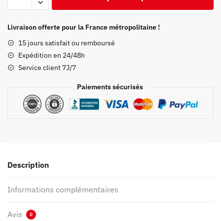
de
Maillot
de
Livraison offerte pour la France métropolitaine !
bain
15 jours satisfait ou remboursé
Demon
Expédition en 24/48h
Slayer
Service client 7J/7
Kocho
Shinobu
Paiements sécurisés
Description
Informations complémentaires
Avis
0