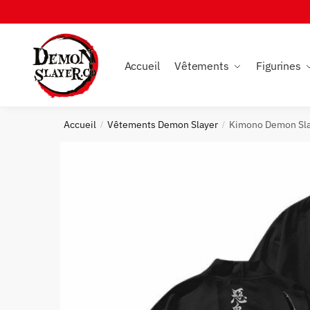
Skip
Skip
to
to
navigation
content
Accueil
Vêtements
Figurines
Accueil
Vêtements Demon Slayer
Kimono Demon Sla
/
/