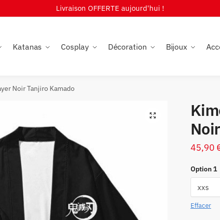
Livraison OFFERTE aujourd'hui !
Katanas
Cosplay
Décoration
Bijoux
Acc
yer Noir Tanjiro Kamado
Kim
🔍
Noi
45,90
Option 1
Effacer