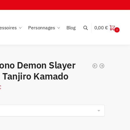
essoires
Personnages
Blog
0,00
€
0
ono Demon Slayer
r Tanjiro Kamado
€