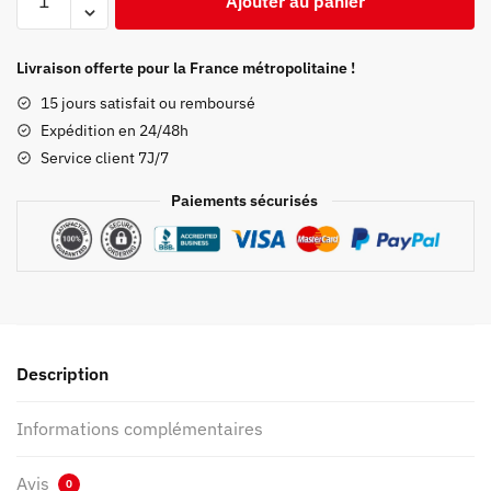
Ajouter au panier
de
Kimono
Demon
Livraison offerte pour la France métropolitaine !
Slayer
15 jours satisfait ou remboursé
Kanroji
Expédition en 24/48h
Mitsuri
Service client 7J/7
Paiements sécurisés
Description
Informations complémentaires
Avis
0