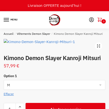
Skip
Skip
Livraison OFFERTE aujourd'hui !
to
to
navigation
content
MENU
0
Accueil
/
Vêtements Demon Slayer
/
Kimono Demon Slayer Kanroji Mitsuri
🔍
Kimono Demon Slayer Kanroji Mitsuri
57,99
€
Option 1
Effacer
quantité