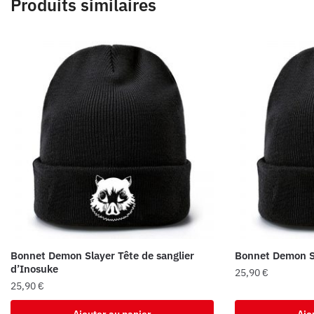
Produits similaires
Bonnet Demon Slayer Tête de sanglier
Bonnet Demon S
d’Inosuke
25,90
€
25,90
€
Ajouter au panier
Ajo