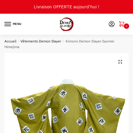
Skip
Skip
Livraison OFFERTE aujourd'hui !
to
to
navigation
content
MENU
0
Accueil
/
Vêtements Demon Slayer
/
Kimono Demon Slayer Gyomei
Himejima
🔍