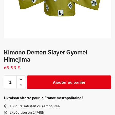
Kimono Demon Slayer Gyomei
Himejima
69,99
€
quantité
Ajouter au panier
de
Kimono
Demon
Livraison offerte pour la France métropolitaine !
Slayer
15 jours satisfait ou remboursé
Gyomei
Expédition en 24/48h