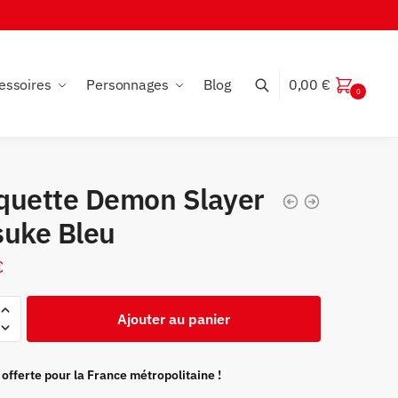
essoires
Personnages
Blog
0,00
€
0
quette Demon Slayer
suke Bleu
€
Ajouter au panier
te
 offerte pour la France métropolitaine !