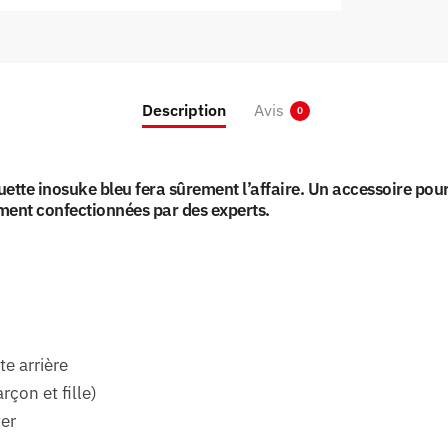
Description
Avis
0
uette inosuke bleu fera sûrement l’affaire. Un accessoire pou
ement confectionnées par des experts.
te arrière
çon et fille)
ter