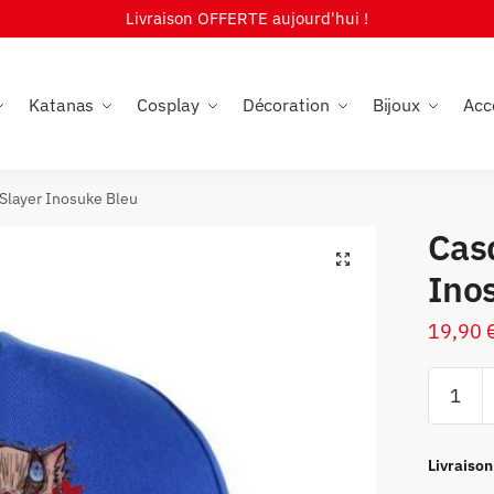
Livraison OFFERTE aujourd'hui !
Katanas
Cosplay
Décoration
Bijoux
Acc
Slayer Inosuke Bleu
Cas
🔍
Ino
19,90
quantité
de
Casquet
Demon
Livraison
Slayer