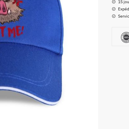
15 jou
Inosuke
Expéd
Bleu
Servic