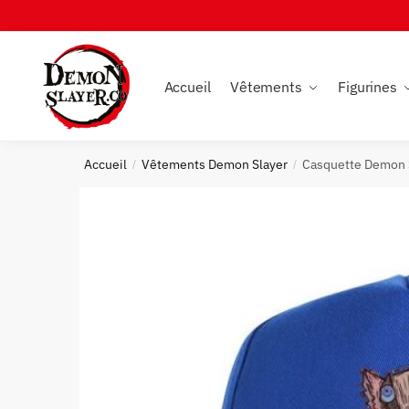
Skip
Skip
to
to
navigation
content
Accueil
Vêtements
Figurines
Accueil
Vêtements Demon Slayer
Casquette Demon 
/
/