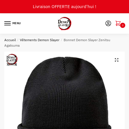
Skip
Skip
Livraison OFFERTE aujourd'hui !
to
to
navigation
content
MENU
0
Accueil
/
Vêtements Demon Slayer
/
Bonnet Demon Slayer Zenitsu
Agatsuma
🔍