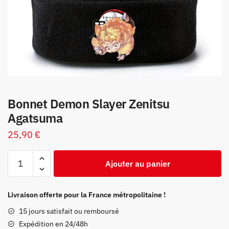
Bonnet Demon Slayer Zenitsu
Agatsuma
25,90
€
quantité
Ajouter au panier
de
Bonnet
Demon
Livraison offerte pour la France métropolitaine !
Slayer
15 jours satisfait ou remboursé
Zenitsu
Expédition en 24/48h