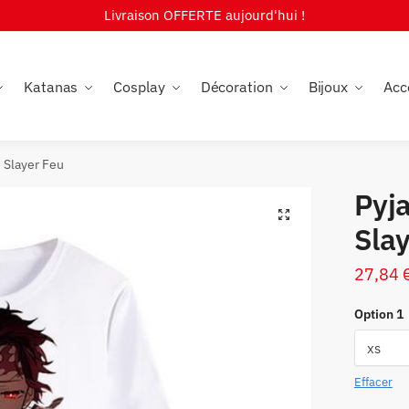
Livraison OFFERTE aujourd'hui !
Katanas
Cosplay
Décoration
Bijoux
Acc
Slayer Feu
Pyj
🔍
Sla
27,84
Option 1
Effacer