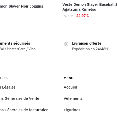
Veste Demon Slayer Baseball 
mon Slayer Noir Jogging
Agatsuma Kimetsu
Le
Le
44,97
€
69,99
€
prix
prix
Ce
initial
actuel
produit
était :
est :
a
69,99 €.
44,97 €.
s
ements sécurisés
Livraison offerte
plusieurs
ns.
al / MasterCard / Visa
Expédition en 24/48H
variations.
Les
options
peuvent
être
ILES
MENU
choisies
 Légales
Accueil
sur
la
ns Générales de Vente
Vêtements
page
du
ns Générales de facturation
Figurines
produit