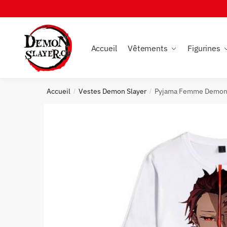
Skip
Skip
to
to
navigation
content
Accueil
Vêtements
Figurines
Accueil
Vestes Demon Slayer
Pyjama Femme Demon 
/
/