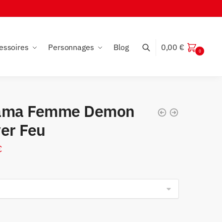
essoires
Personnages
Blog
0,00
€
0
ama Femme Demon
yer Feu
€