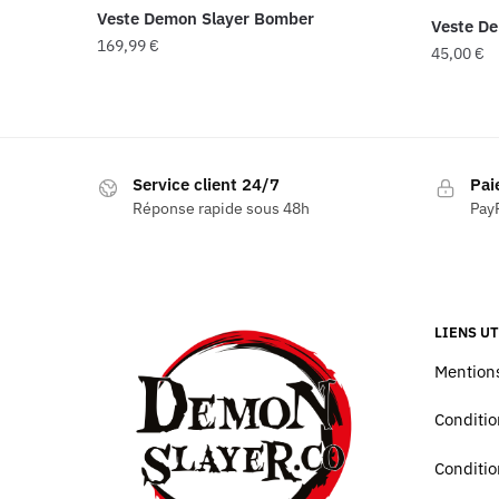
Veste Demon Slayer Bomber
Veste De
169,99
€
45,00
€
Ce
Ce
produit
produit
a
a
plusieurs
plusieur
Service client 24/7
Pai
variations.
variatio
Réponse rapide sous 48h
PayP
Les
Les
options
options
peuvent
peuvent
être
être
choisies
LIENS UT
choisies
sur
sur
Mentions
la
la
page
Conditio
page
du
du
Conditio
produit
produit