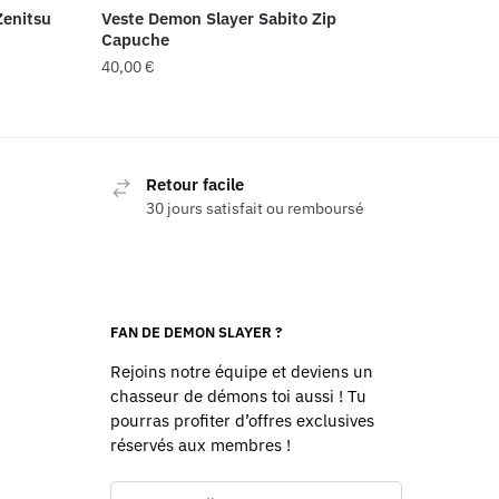
Zenitsu
Veste Demon Slayer Sabito Zip
Capuche
40,00
€
Ce
produit
a
Retour facile
plusieurs
30 jours satisfait ou remboursé
variations.
Les
options
peuvent
être
FAN DE DEMON SLAYER ?
choisies
Rejoins notre équipe et deviens un
sur
chasseur de démons toi aussi ! Tu
la
pourras profiter d’offres exclusives
page
réservés aux membres !
du
produit