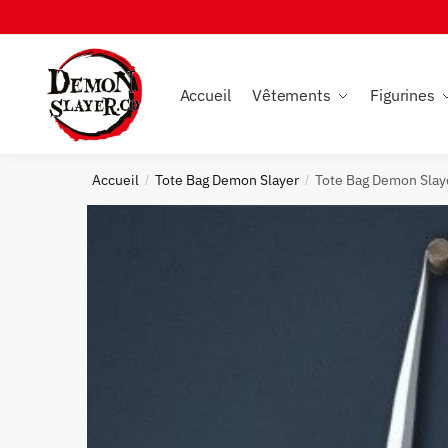
Skip
Skip
to
to
navigation
content
Accueil
Vêtements
Figurines
Accueil
Tote Bag Demon Slayer
Tote Bag Demon Slaye
/
/