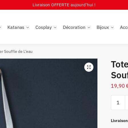
Livraison OFFERTE aujourd'hui !
Katanas
Cosplay
Décoration
Bijoux
Acc
r Souffle de L’eau
Tot
🔍
Souf
19,90
quantité
de
Tote
Bag
Livraison
Demon