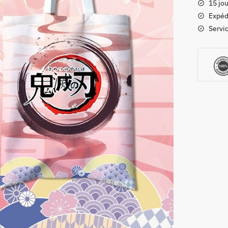
15 jou
Slayer
Expéd
Nezuko
Servic
Kamado
Rose