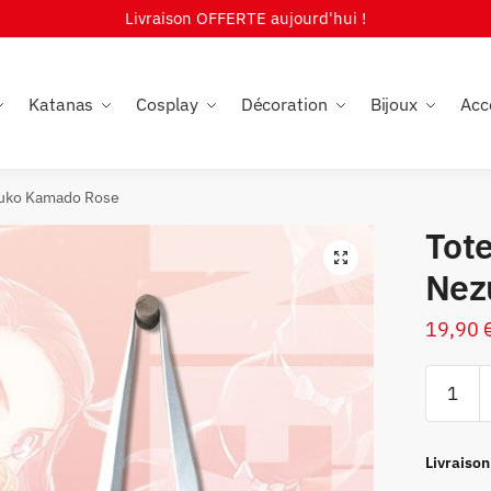
Livraison OFFERTE aujourd'hui !
Katanas
Cosplay
Décoration
Bijoux
Acc
zuko Kamado Rose
Tot
🔍
Nez
19,90
quantité
de
Tote
Bag
Livraison
Demon