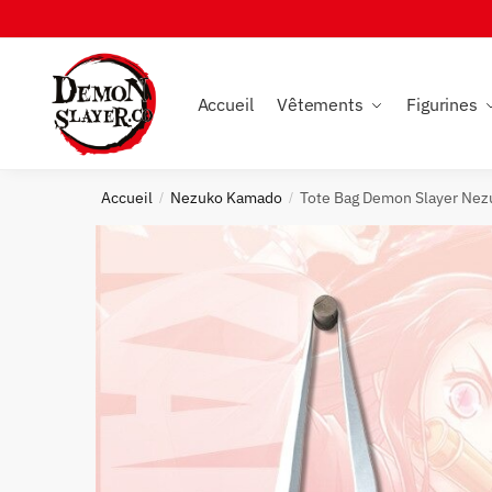
Skip
Skip
to
to
navigation
content
Accueil
Vêtements
Figurines
Accueil
Nezuko Kamado
Tote Bag Demon Slayer Ne
/
/