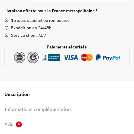
Pyjama
Demon
Livraison offerte pour la France métropolitaine !
Slayer
15 jours satisfait ou remboursé
Long
Expédition en 24/48h
Chemise
Service client 7J/7
Giyû
Tomioka
Paiements sécurisés
Description
Informations complémentaires
Avis
0